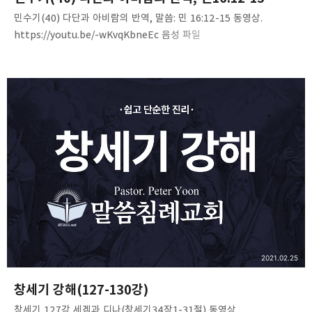
민수기(40) 다단과 아비람의 반역, 말씀: 민 16:12-15 동영상.
https://youtu.be/-wKvqKbneEc 음성 파일
https://bit.ly/3by9s8C Numbers(40)-C16V12-15
www.mediafire.com
2021.02.25
창세기 강해(127-130강)
창세기 127강 세겜과 디나(창세기34장1-31절) 동영상