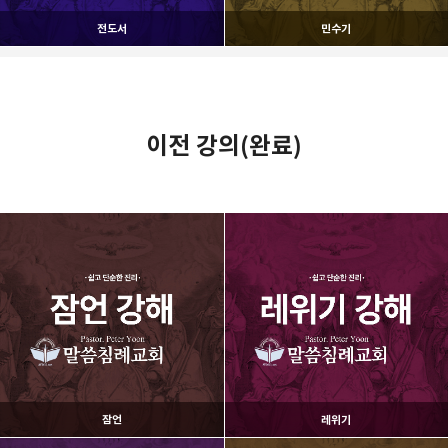
전도서
민수기
이전 강의(완료)
잠언
레위기