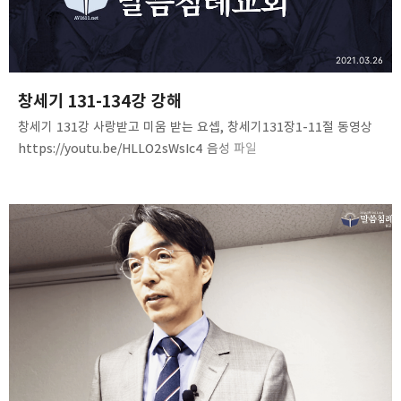
2021.03.26
창세기 131-134강 강해
창세기 131강 사랑받고 미움 받는 요셉, 창세기131장1-11절 동영상
https://youtu.be/HLLO2sWsIc4 음성 파일
https://bit.ly/3vXyA23 Genesis(131)-121007
www.mediafire.com 창세기 132강 꿈꾸는 자가 오는도다.
창세기37장12-30절 동영상 https://youtu.be/j0AoFYJAoFA 음성
파일 https://bit.ly/31ir8jR Genesis(132)-121014
www.mediafire.com 창세기 133강 야곱의 눈물, 창세기37장31-
36절 동영상 https://youtu.be/eUXmfBJUDI8 음성 파일
https://bit.ly/31jCnso MediaFire MediaFire is a simple to..