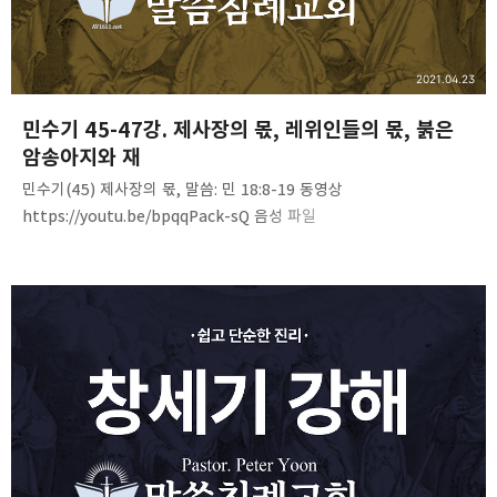
2021.04.23
민수기 45-47강. 제사장의 몫, 레위인들의 몫, 붉은
암송아지와 재
민수기(45) 제사장의 몫, 말씀: 민 18:8-19 동영상
https://youtu.be/bpqqPack-sQ 음성 파일
https://bit.ly/3wd6eB7 민수기(46) 레위인들의 몫, 말씀. 민18:20-
32 동영상. https://youtu.be/DDlIfNaLKJE 음성 파일
https://bit.ly/3mtzH50 민수기(47) 붉은 암송아지와 재, 말씀.
민19:1-10 동영상 https://youtu.be/aBlT0iCGMA8 음성 파일
https://bit.ly/3uPygB0