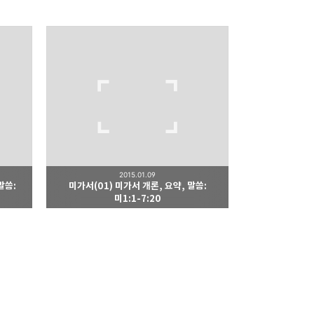
리
밴드
2015.01.09
말씀:
미가서(01) 미가서 개론, 요약, 말씀:
미1:1-7:20