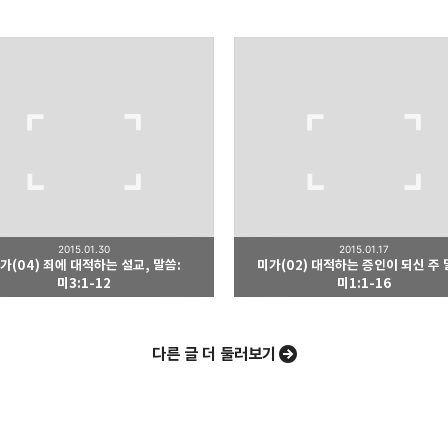
udies
성경 학교입니다.
카카오톡
트위터
Facebook
카카오스토
2015.01.30
2015.01.17
가(04) 죄에 대적하는 설교, 말씀:
미가(02) 대적하는 증인이 되신 주 
Pocket
Evernote
미3:1-12
미1:1-16
다른 글 더 둘러보기