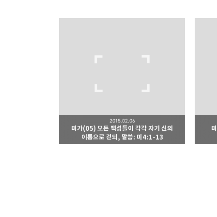
Believing Bible St
믿음으로 말씀을 공부하는 
구독하기
구독하기
2015.02.06
미가(05) 모든 백성들이 각각 자기 신의
미
네이버 블로그
이름으로 걷되, 말씀: 미4:1-13