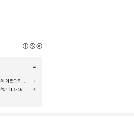
미가(05) 모든 백성들이 각각 자기 신의 이름으로 걷되, 말씀: 미4:1-13
: 미1:1-16