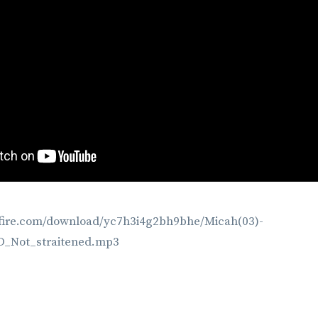
fire.com/download/yc7h3i4g2bh9bhe/Micah(03)-
RD_Not_straitened.mp3