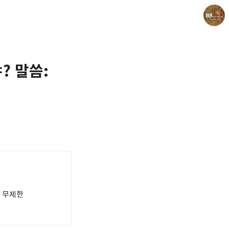
? 말씀:
Believing Bible Studies
Pastor. Yoon
 무제한