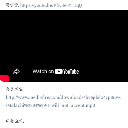
동영상.
https://youtu.be/PfKBe0YrDqQ
음성 파일
http://www.mediafire.com/download/4b86gkdx4vp8nw6
/Malachi%2804%29-I_will_not_accept.mp3
내용 요약.