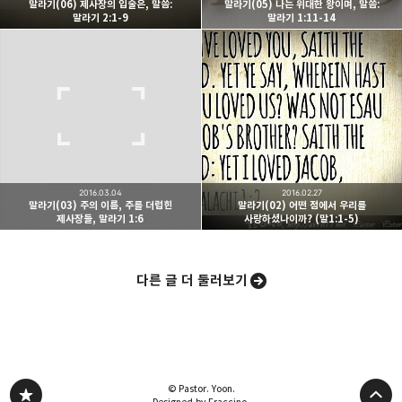
말라기(06) 제사장의 입술은, 말씀:
말라기(05) 나는 위대한 왕이며, 말씀:
말라기 2:1-9
말라기 1:11-14
카카오스토리
밴드
네이버 블로그
Pocke
2016.03.04
2016.02.27
말라기(03) 주의 이름, 주를 더럽힌
말라기(02) 어떤 점에서 우리를
제사장들, 말라기 1:6
사랑하셨나이까? (말1:1-5)
다른 글 더 둘러보기
© Pastor. Yoon.
Designed by Fraccino.