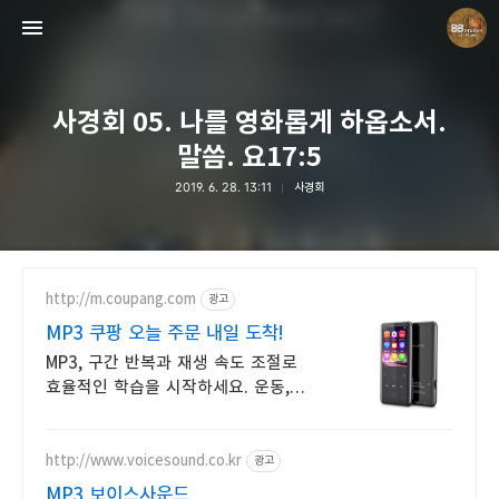
사경회 05. 나를 영화롭게 하옵소서.
말씀. 요17:5
2019. 6. 28. 13:11
사경회
Believing Bible Studies
Pastor. Yoon
http://m.coupang.com
광고
MP3 쿠팡 오늘 주문 내일 도착!
MP3, 구간 반복과 재생 속도 조절로
효율적인 학습을 시작하세요. 운동,
등하굣길도 부담 없이! 와우회원
무제한 무료배송으로 편리하게
만나보세요.
http://www.voicesound.co.kr
광고
MP3 보이스사운드