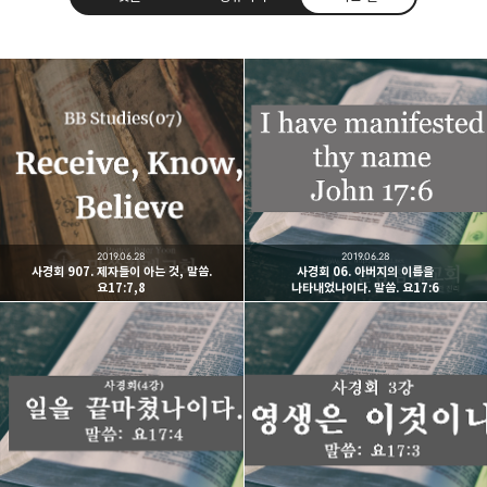
Believing Bible Studies
믿음으로 말씀을 공부하는 성경 학교입니다.
구독하기
카카오톡
라인
트위터
구독하기
2019.06.28
2019.06.28
사경회 907. 제자들이 아는 것, 말씀.
사경회 06. 아버지의 이름을
요17:7,8
나타내었나이다. 말씀. 요17:6
카카오스토리
밴드
네이버 블로그
Pocke