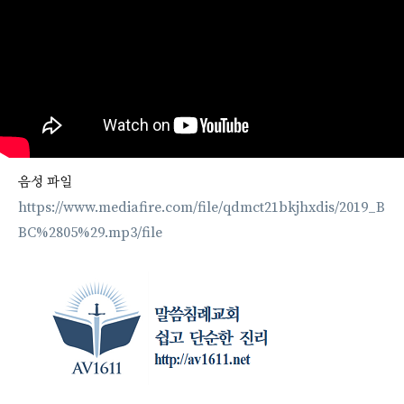
음성 파일
https://www.mediafire.com/file/qdmct21bkjhxdis/2019_B
BC%2805%29.mp3/file