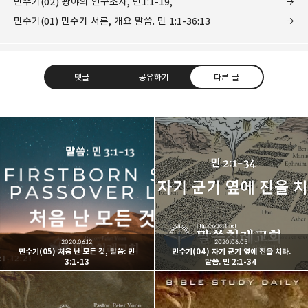
민수기(02) 광야의 인구조사, 민1:1-19,
민수기(01) 민수기 서론, 개요 말씀. 민 1:1-36:13
댓글
공유하기
다른 글
Believing Bible Studies
믿음으로 말씀을 공부하는 성경 학교입니다.
구독하기
카카오톡
라인
트위터
구독하기
2020.06.12
2020.06.05
민수기(05) 처음 난 모든 것, 말씀: 민
민수기(04) 자기 군기 옆에 진을 치라.
3:1-13
말씀. 민 2:1-34
카카오스토리
밴드
네이버 블로그
Pocke