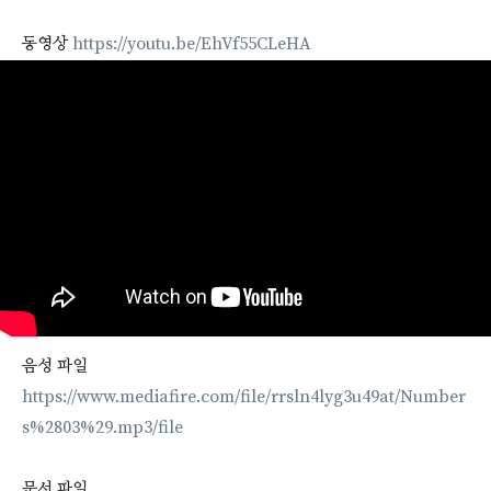
동영상
https://youtu.be/EhVf55CLeHA
음성 파일
https://www.mediafire.com/file/rrsln4lyg3u49at/Number
s%2803%29.mp3/file
문서 파일