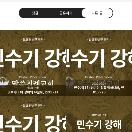
댓글
공유하기
다른 글
Believing Bible Studies
믿음으로 말씀을 공부하는 성경 학교입니다.
구독하기
카카오톡
라인
트위터
구독하기
2020.09.04
민수기(17) 섬기는 일을 행하니라, 민
2020.09.11
민수기(18) 광야의 유월절, 민9:1-14
8:17-26
카카오스토리
밴드
네이버 블로그
Pocke