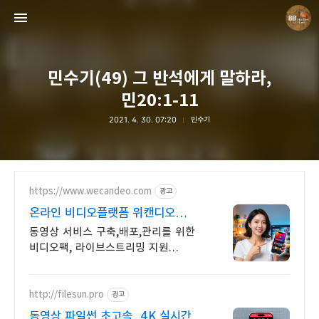
민수기(49) 그 반석에게 말하라,
민20:1-11
2021. 4. 30. 07:20
민수기
Believing Bible Studies
Pastor. Yoon
https://www.wecandeo.com
광고
온라인 비디오플랫폼 위캔디오
무료플랜으로 시작하세요!
동영상 서비스 구축,배포,관리를 위한
비디오팩, 라이브스트리밍 지원
라이브팩
http://filesun.pro
광고
동영상 파일썬 초고속, 4K 실시간