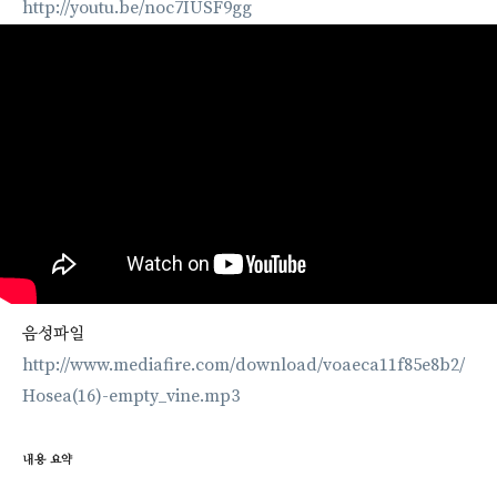
http://youtu.be/noc7IUSF9gg
음성파일
http://www.mediafire.com/download/voaeca11f85e8b2/
Hosea(16)-empty_vine.mp3
내용 요약