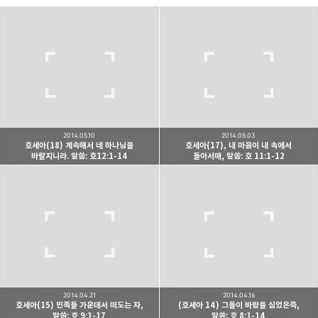
Believing Bible Studies
믿음으로 말씀을 공부하는 성경 학교입니다.
구독하기
카카오톡
라인
트위터
구독하기
2014.05.10
2014.05.03
호세아(18) 계속해서 네 하나님을
호세아(17), 내 마음이 내 속에서
바랄지니라. 말씀: 호12:1-14
돌아서매, 말씀: 호 11:1-12
카카오스토리
밴드
네이버 블로그
Pocke
2014.04.21
2014.04.16
호세아(15) 민족들 가운데서 떠도는 자,
(호세아 14) 그들이 바람을 심었은즉,
말씀: 호 9:1-17
말씀: 호 8:1-14