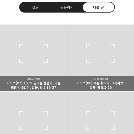
댓글
공유하기
다른 글
Believing Bible Studies
믿음으로 말씀을 공부하는 성경 학교입니다.
구독하기
카카오톡
라인
트위터
구독하기
2014.09.06
2014.08.30
아모스(07) 판단의 공의를 물같이, 의를
아모스(06) 주를 찾으라. 그리하면,
힘찬 시내같이, 말씀: 암 5:16-27
말씀: 암 5:1-15
카카오스토리
밴드
네이버 블로그
Pocke