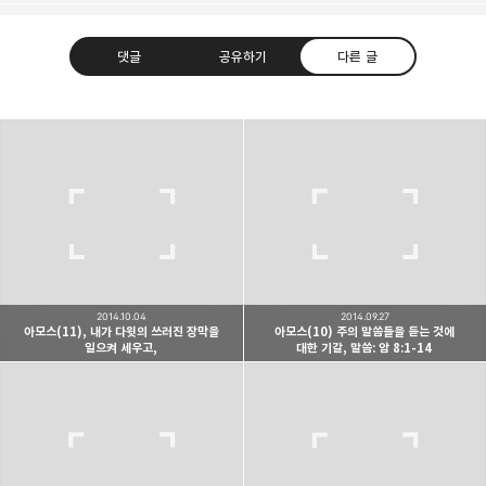
댓글
공유하기
다른 글
Believing Bible Studies
믿음으로 말씀을 공부하는 성경 학교입니다.
구독하기
카카오톡
라인
트위터
구독하기
2014.10.04
2014.09.27
아모스(11), 내가 다윗의 쓰러진 장막을
아모스(10) 주의 말씀들을 듣는 것에
일으켜 세우고,
대한 기갈, 말씀: 암 8:1-14
카카오스토리
밴드
네이버 블로그
Pocke