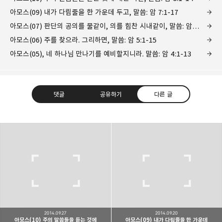
아모스(09) 내가 다림줄을 한 가운데 두고, 말씀: 암 7:1-17
아모스(07) 판단의 공의를 물같이, 의를 힘찬 시내같이, 말씀: 암 5:16-27
아모스(06) 주를 찾으라. 그리하면, 말씀: 암 5:1-15
아모스(05), 네 하나님 만나기를 예비할지니라. 말씀: 암 4:1-13
댓글
공유하기
다른 글
Believing Bible Studies
믿음으로 말씀을 공부하는 성경 학교입니다.
구독하기
카카오톡
라인
트위터
구독하기
2014.09.27
2014.09.20
아모스(10) 주의 말씀들을 듣는 것에
아모스(09) 내가 다림줄을 한 가운데