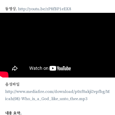
동영상.
http://youtu.be/zP8fBP1eEK8
음성파일
http://www.mediafire.com/download/p0zf0akji2epfbg/M
icah(08)-Who_is_a_God_like_unto_thee.mp3
내용 요약.