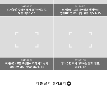
2015.02.20
2015.02.13
미가(07) 주께서 네게 요구하시는 것
미가(06) 그의 나아감은 옛적부터
말씀: 미6:1-16
영원부터 있었느니라. 말씀: 미5:1-15
카카오스토리
밴드
네이버 블로그
Pocke
2015.02.06
2015.01.30
미가(05) 모든 백성들이 각각 자기 신의
미가(04) 죄에 대적하는 설교, 말씀:
이름으로 걷되, 말씀: 미4:1-13
미3:1-12
다른 글 더 둘러보기