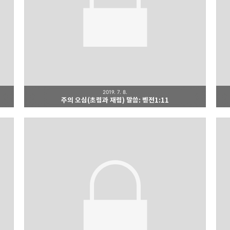
2019. 7. 8.
주의 오심(초림과 재림) 말씀: 벧전1:11