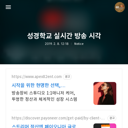
성경학교 실시간 방송 시각
2019. 2. 8. 12:18
Notice
Believing Bible Studies
Pastor. Yoon
https://www.apex82ent.com
광고
시작을 위한 현명한 선택,
크리에이터, BJ 상시 모집
방송장비 스튜디오 1:1매니저 케어,
투명한 정산과 체계적인 성장 시스템
https://discover.payoneer.com/get-paid/by-client-an
광고
d-companies-worldwide-kr
스트리머 정산엔 페이오니아 글로벌