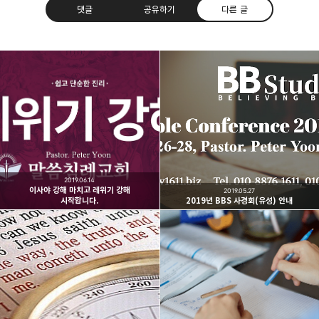
댓글
공유하기
다른 글
Believing Bible Studies
믿음으로 말씀을 공부하는 성경 학교입니다.
구독하기
카카오톡
라인
트위터
구독하기
2019.06.14
이사야 강해 마치고 레위기 강해
2019.05.27
시작합니다.
2019년 BBS 사경회(유성) 안내
카카오스토리
밴드
네이버 블로그
Pocke