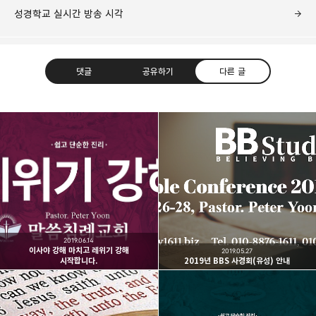
성경학교 실시간 방송 시각
댓글
공유하기
다른 글
Believing Bible Studies
믿음으로 말씀을 공부하는 성경 학교입니다.
구독하기
카카오톡
라인
트위터
구독하기
2019.06.14
이사야 강해 마치고 레위기 강해
2019.05.27
시작합니다.
2019년 BBS 사경회(유성) 안내
카카오스토리
밴드
네이버 블로그
Pocke